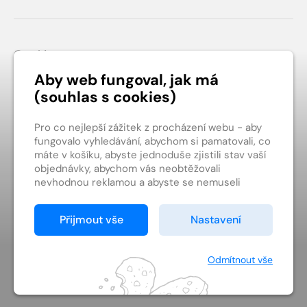
Patička webu
Cookies
Obchodní podmínky
Aby web fungoval, jak má
(souhlas s cookies)
Ochrana soukromí
Kontakt
Pro co nejlepší zážitek z procházení webu - aby
fungovalo vyhledávání, abychom si pamatovali, co
máte v košíku, abyste jednoduše zjistili stav vaší
objednávky, abychom vás neobtěžovali
nevhodnou reklamou a abyste se nemuseli
pokaždé přihlašovat.
digiport.cz ©
Proto od vás potřebujeme souhlas se
Přijmout vše
Nastavení
zpracováním souborů cookies
, tj. malých
souborů, které se dočasně ukládají ve vašem
prohlížeči. Děkujeme, že nám ho dáte a pomůžete
Odmítnout vše
nám tak web zlepšovat.