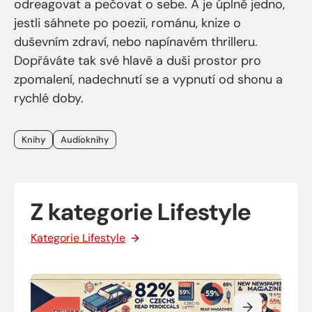
odreagovat a pečovat o sebe. A je úplně jedno,
jestli sáhnete po poezii, románu, knize o
duševním zdraví, nebo napínavém thrilleru.
Dopřáváte tak své hlavě a duši prostor pro
zpomalení, nadechnutí se a vypnutí od shonu a
rychlé doby.
Štítky
Knihy
Audioknihy
Z kategorie Lifestyle
Kategorie Lifestyle