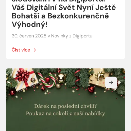
Váš Digitální Svět Nyní Ještě
Bohatší a Bezkonkurenčně
Výhodný!
30. červen 2025
v
Novinky z Digiportu
Číst více