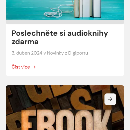
Poslechněte si audioknihy
zdarma
3. duben 2024
v
Novinky z Digiportu
Číst více