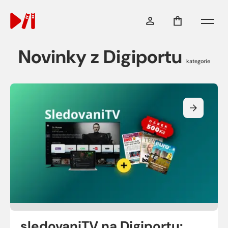
Menu
Novinky z Digiportu
kategorie
sledovaniTV na Digiportu: