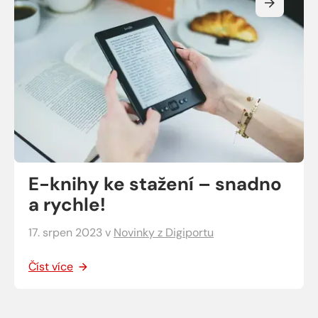
E-knihy ke stažení – snadno
a rychle!
17. srpen 2023
v
Novinky z Digiportu
Číst více