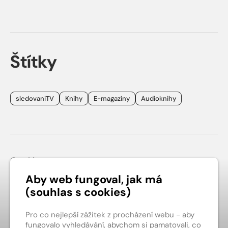
Štítky
sledovaniTV
Knihy
E-magazíny
Audioknihy
Patička webu
Cookies
Obchodní podmínky
Aby web fungoval, jak má
(souhlas s cookies)
Ochrana soukromí
Kontakt
Pro co nejlepší zážitek z procházení webu - aby
fungovalo vyhledávání, abychom si pamatovali, co