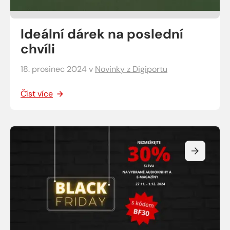
Ideální dárek na poslední
chvíli
18. prosinec 2024
v
Novinky z Digiportu
Číst více