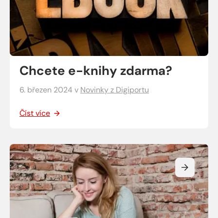
Chcete e-knihy zdarma?
6. březen 2024
v
Novinky z Digiportu
Číst více