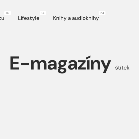
10
14
24
gace
tu
Lifestyle
Knihy a audioknihy
E-magazíny
štítek