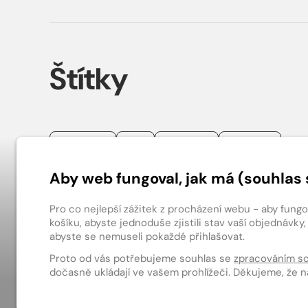
Štítky
sledovaniTV
Knihy
E-magazíny
Audioknihy
Aby web fungoval, jak má (souhlas 
Patička webu
Pro co nejlepší zážitek z procházení webu - aby fung
košíku, abyste jednoduše zjistili stav vaší objednáv
abyste se nemuseli pokaždé přihlašovat.
digiport.cz ©
Proto od vás potřebujeme souhlas se
zpracováním s
dočasně ukládají ve vašem prohlížeči. Děkujeme, že 