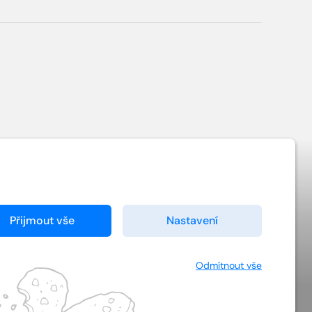
Přijmout vše
Nastavení
y
Ochrana soukromí
Kontakt
Odmítnout vše