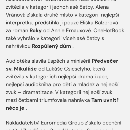
zvítězila v kategorii jednohlasé četby. Alena
Vránová získala druhé místo v kategorii nejlepší
interpretka, předstihla ji pouze Eliška Balzerová
za román
Roky
od Annie Ernauxové. OneHotBook
také vyhrálo v kategorii vícehlasé četby s
nahrávkou
Rozpůlený dům
.
Audiotéka slavila úspěch s minisérií
Předvečer
sv. Mikuláše
od Lukáše Csicselyho, která
zvítězila v kategoriích nejlepší dramatizace,
nejlepší audiokniha pro děti a mládež a nejlepší
zvuk – dramatizace. V kategorii nejlepší zvuk
mezi četbami triumfovala nahrávka
Tam uvnitř
něco je
​.
Nakladatelství Euromedia Group získalo ocenění