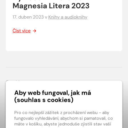
Magnesia Litera 2023
17. duben 2023
v
Knihy a audioknihy
Číst více
Patička webu
Cookies
Obchodní podmínky
Aby web fungoval, jak má
(souhlas s cookies)
Ochrana soukromí
Kontakt
Pro co nejlepší zážitek z procházení webu - aby
fungovalo vyhledávání, abychom si pamatovali, co
máte v košíku, abyste jednoduše zjistili stav vaší