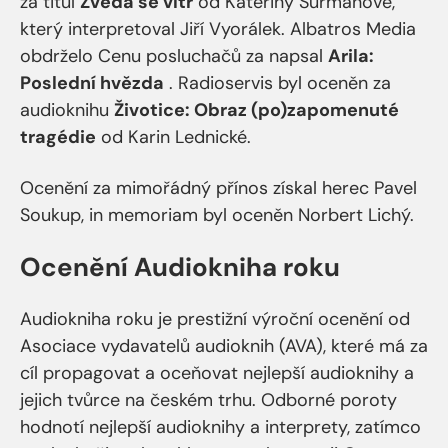
za titul
Zvedá se vítr
od Kateřiny Surmanové,
který interpretoval Jiří Vyorálek. Albatros Media
obdrželo Cenu posluchačů za napsal
Arila:
Poslední hvězda
. Radioservis byl oceněn za
audioknihu
Životice: Obraz (po)zapomenuté
tragédie
od Karin Lednické​.
Ocenění za mimořádný přínos získal herec Pavel
Soukup, in memoriam byl oceněn Norbert Lichý​.
Ocenění Audiokniha roku
Audiokniha roku je prestižní výroční ocenění od
Asociace vydavatelů audioknih (AVA), které má za
cíl propagovat a oceňovat nejlepší audioknihy a
jejich tvůrce na českém trhu. Odborné poroty
hodnotí nejlepší audioknihy a interprety, zatímco