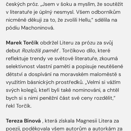
českých próz. „Jsem v šoku a myslím, že soutěžit
v literatuře je úplný nesmysl. Všem odborníkům
nicméně děkuji za to, že zvolili Hellu,“ sdělila na
pódiu Machoninová.
Marek Torčík
obdržel Literu za prózu za svůj
debut
Rozložíš paměť
. Torčíkovo dílo, které
reflektuje trendy ve světové literatuře, zkoumá
selektivnost vlastní paměti a popisuje neutěšené
dětství a dospívání na moravském maloměstě s
využitím básnických prostředků. „Velmi si vážím
svých kolegů, kteří byli také nominováni, a chtěl
bych si s nimi peněžní část své ceny rozdělit,“
řekl Torčík.
Tereza Bínová
, která získala Magnesii Litera za
poezii, poděkovala všem autorům a autorkám za