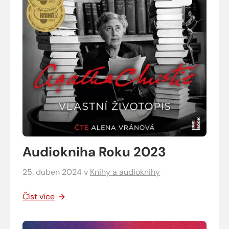
Audiokniha Roku 2023
25. duben 2024
v
Knihy a audioknihy
Číst více