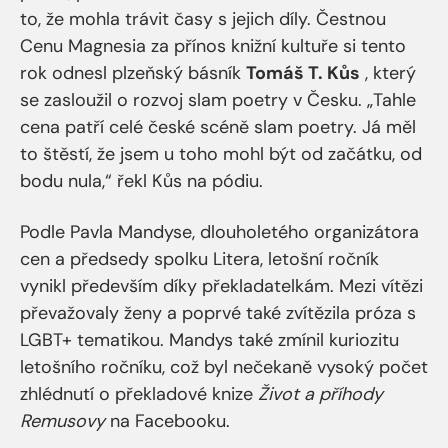
to, že mohla trávit časy s jejich díly. Čestnou
Cenu Magnesia za přínos knižní kultuře si tento
rok odnesl plzeňský básník
Tomáš T. Kůs
, který
se zasloužil o rozvoj slam poetry v Česku. „Tahle
cena patří celé české scéně slam poetry. Já měl
to štěstí, že jsem u toho mohl být od začátku, od
bodu nula,“ řekl Kůs na pódiu.
Podle Pavla Mandyse, dlouholetého organizátora
cen a předsedy spolku Litera, letošní ročník
vynikl především díky překladatelkám. Mezi vítězi
převažovaly ženy a poprvé také zvítězila próza s
LGBT+ tematikou. Mandys také zmínil kuriozitu
letošního ročníku, což byl nečekaně vysoký počet
zhlédnutí o překladové knize
Život a příhody
Remusovy
na Facebooku.