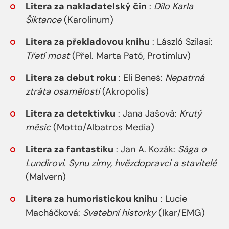
Litera za nakladatelský čin
:
Dílo Karla
Šiktance
(Karolinum)
Litera za překladovou knihu
: László Szilasi:
Třetí most
(Přel. Marta Pató, Protimluv)
Litera za debut roku
: Eli Beneš:
Nepatrná
ztráta osamělosti
(Akropolis)
Litera za detektivku
: Jana Jašová:
Krutý
měsíc
(Motto/Albatros Media)
Litera za fantastiku
: Jan A. Kozák:
Sága o
Lundirovi. Synu zimy, hvězdopravci a stavitelé
(Malvern)
Litera za humoristickou knihu
: Lucie
Macháčková:
Svatební historky
(Ikar/EMG)