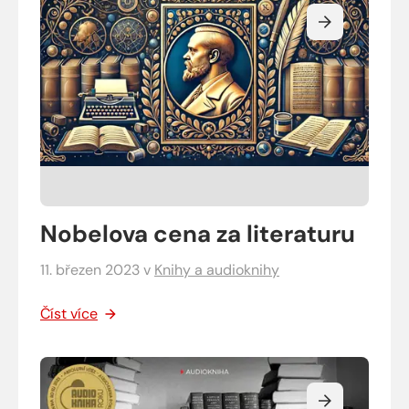
Nobelova cena za literaturu
11. březen 2023
v
Knihy a audioknihy
Číst více