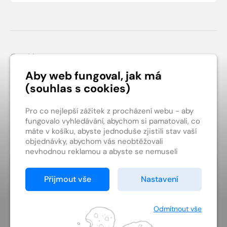
Patička webu
Cookies
Obchodní podmínky
Aby web fungoval, jak má
(souhlas s cookies)
Ochrana soukromí
Kontakt
Pro co nejlepší zážitek z procházení webu - aby
fungovalo vyhledávání, abychom si pamatovali, co
máte v košíku, abyste jednoduše zjistili stav vaší
objednávky, abychom vás neobtěžovali
nevhodnou reklamou a abyste se nemuseli
pokaždé přihlašovat.
digiport.cz ©
Proto od vás potřebujeme souhlas se
Přijmout vše
Nastavení
zpracováním souborů cookies
, tj. malých
souborů, které se dočasně ukládají ve vašem
prohlížeči. Děkujeme, že nám ho dáte a pomůžete
Odmítnout vše
nám tak web zlepšovat.