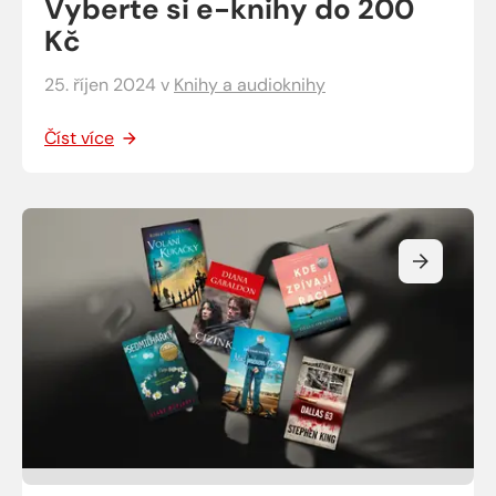
Vyberte si e-knihy do 200
Kč
25. říjen 2024
v
Knihy a audioknihy
Číst více