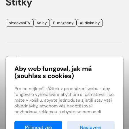
Štítky
sledovaniTV
Knihy
E-magazíny
Audioknihy
Patička webu
Cookies
Obchodní podmínky
Aby web fungoval, jak má
(souhlas s cookies)
Ochrana soukromí
Kontakt
Pro co nejlepší zážitek z procházení webu - aby
fungovalo vyhledávání, abychom si pamatovali, co
máte v košíku, abyste jednoduše zjistili stav vaší
objednávky, abychom vás neobtěžovali
nevhodnou reklamou a abyste se nemuseli
pokaždé přihlašovat.
digiport.cz ©
Proto od vás potřebujeme souhlas se
Přijmout vše
Nastavení