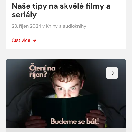
Naše tipy na skvělé filmy a
seriály
23. říjen 2024
v
Knihy a audioknihy
Číst více