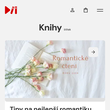
Menu
Knihy
štítek
Tipy na nejlepší romantiku