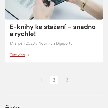
E-knihy ke stažení – snadno
a rychle!
17. srpen 2023
v
Novinky z Digiportu
Číst více
1
2
3