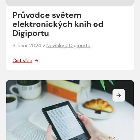
Průvodce světem
elektronických knih od
Digiportu
3. únor 2024
v
Novinky z Digiportu
Číst více