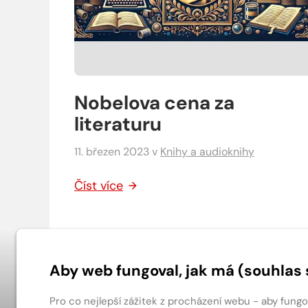
Nobelova cena za
literaturu
11. březen 2023
v
Knihy a audioknihy
Číst více
Aby web fungoval, jak má (souhlas 
Patička webu
Pro co nejlepší zážitek z procházení webu - aby fung