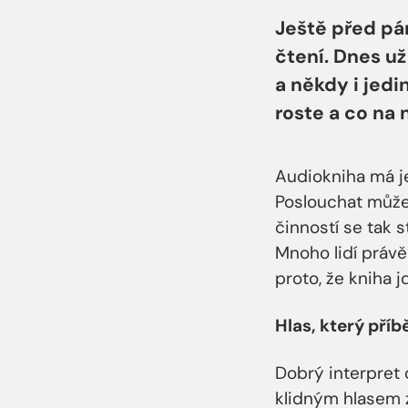
Ještě před pá
čtení. Dnes u
a někdy i jedi
roste a co na 
Audiokniha má je
Poslouchat můžet
činností se tak s
Mnoho lidí právě
proto, že kniha j
Hlas, který pří
Dobrý interpret 
klidným hlasem 