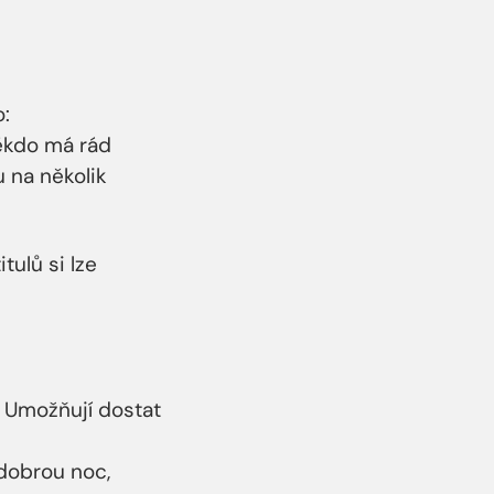
:
Někdo má rád
u na několik
tulů si lze
. Umožňují dostat
 dobrou noc,