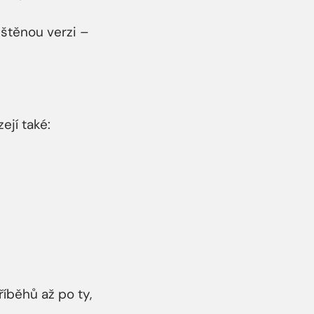
ištěnou verzi –
ejí také:
íběhů až po ty,