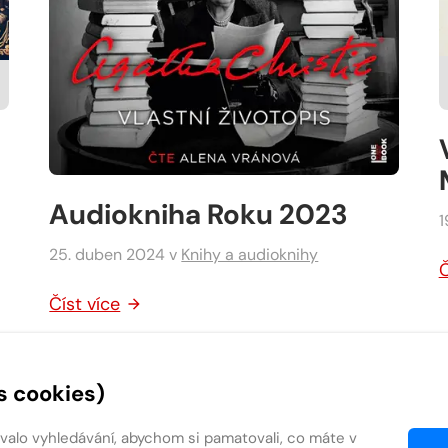
Audiokniha Roku 2023
1
25. duben 2024
v
Knihy a audioknihy
Č
Číst více
s cookies)
ovalo vyhledávání, abychom si pamatovali, co máte v