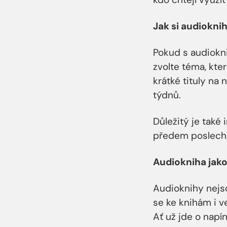
Jak si audiokni
Pokud s audiokn
zvolte téma, kte
krátké tituly na
týdnů.
Důležitý je také 
předem poslechn
Audiokniha jak
Audioknihy nejso
se ke knihám i ve
Ať už jde o napí