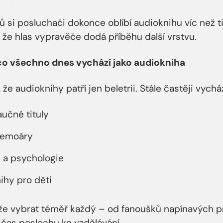
lů si posluchači dokonce oblíbí audioknihu víc než t
 že hlas vypravěče dodá příběhu další vrstvu.
co všechno dnes vychází jako audiokniha
 že audioknihy patří jen beletrii. Stále častěji vycház
učné tituly
memoáry
j a psychologie
ihy pro děti
že vybrat téměř každý – od fanoušků napínavých př
t čas poslechu ke vzdělávání.