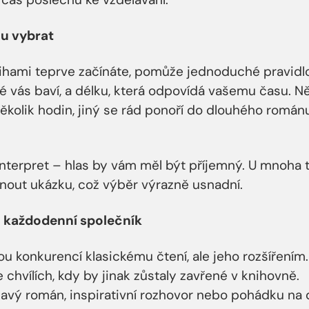
hu vybrat
ihami teprve začínáte, pomůže jednoduché pravidlo
ré vás baví, a délku, která odpovídá vašemu času. 
 několik hodin, jiný se rád ponoří do dlouhého román
interpret – hlas by vám měl být příjemný. U mnoha ti
out ukázku, což výběr výrazně usnadní.
o každodenní společník
u konkurencí klasickému čtení, ale jeho rozšířením
 chvílích, kdy by jinak zůstaly zavřené v knihovně.
navý román, inspirativní rozhovor nebo pohádku na