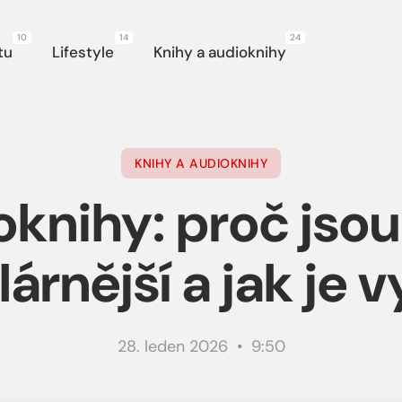
10
14
24
gace
tu
Lifestyle
Knihy a audioknihy
KNIHY A AUDIOKNIHY
knihy: proč jsou
árnější a jak je v
28. leden 2026 • 9:50