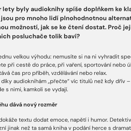
r lety byly audioknihy spíše doplňkem ke k
ž jsou pro mnoho lidí plnohodnotnou alterna
nou možností, jak se ke čtení dostat. Proč je
nich posluchače tolik baví?
dnu velkou výhodu: nemusíte si na ni vyhradit spec
e při cestě do práce, při vaření, sportování nebo ú
tává čas pro příběh, vzdělávání nebo relax.
 díky audioknihám „přečte“ víc titulů než kdy dřív 
de s nimi, kamkoli se vydají.
běhu dává nový rozměr
dokáže textu dodat emoce, napětí i humor. Detekti
zní jinak než ta samá kniha v podání herce s drama