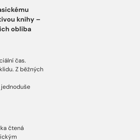
lasickému
tivou knihy –
jich obliba
iální čas.
klidu. Z běžných
– jednoduše
vka čtená
tickým