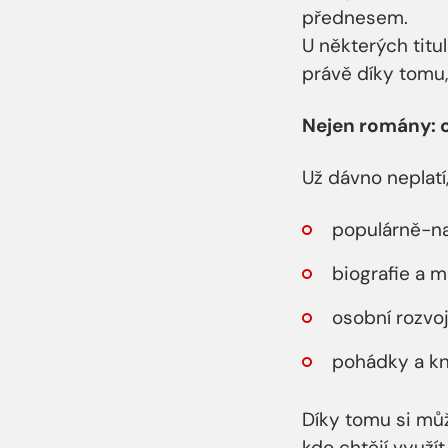
přednesem.
U některých titu
právě díky tomu,
Nejen romány: 
Už dávno neplatí,
populárně-na
biografie a 
osobní rozvo
pohádky a kn
Díky tomu si mů
kdo chtějí využí